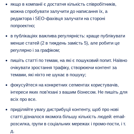
якщо в компанії є достатня кількість співробітників,
можна спробувати залучити до написання їх, а
редактора і SEO-фахівця залучати на стороні
попроектно;
в публікаціях важлива регулярність: краще публікувати
менше статей (2 в тиждень замість 5), але робити це
регулярно і за графіком;
пишіть статті по темам, на які є пошуковий попит. Наївно
очікувати зростання трафіку, створюючи контент за
темами, які ніхто не шукає в пошуку;
фокусуйтеся на конкретних сегментах користувачів,
інтереси яких пов’язані з вашим бізнесом. Не пишіть для
всіх про все.
приділяйте увагу дистрибуції контенту, щоб про нові
статті дізналося якомога більшу кількість людей: email-
розсилка, групи в соціальних мережах і промо-пости, і т.
д.