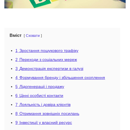
Вміст
Сховати
1
Зростання пошукового трафіку
2
Переходи з соціальних мереж
3
Демонстрація експертизи в галузі
4
Формування бренду і збільшення охоплення
5
Лідогенераціі і продажу
6
Цінні особисті контакти
7
Лояльність і довіра клієнтів
8
Отримання зовнішніх посилань
9
Інвестиції у власний ресурс