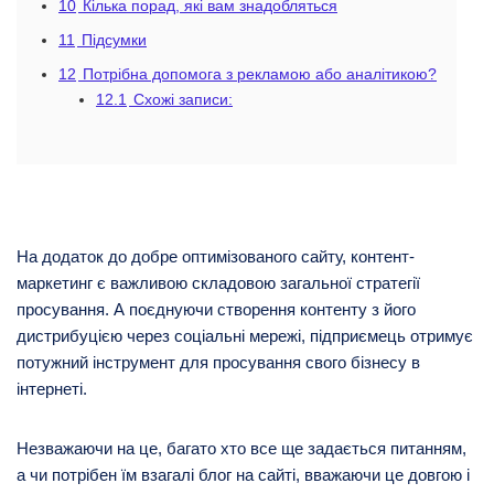
10
Кілька порад, які вам знадобляться
11
Підсумки
12
Потрібна допомога з рекламою або аналітикою?
12.1
Схожі записи:
На додаток до добре оптимізованого сайту, контент-
маркетинг є важливою складовою загальної стратегії
просування. А поєднуючи створення контенту з його
дистрибуцією через соціальні мережі, підприємець отримує
потужний інструмент для просування свого бізнесу в
інтернеті.
Незважаючи на це, багато хто все ще задається питанням,
а чи потрібен їм взагалі блог на сайті, вважаючи це довгою і