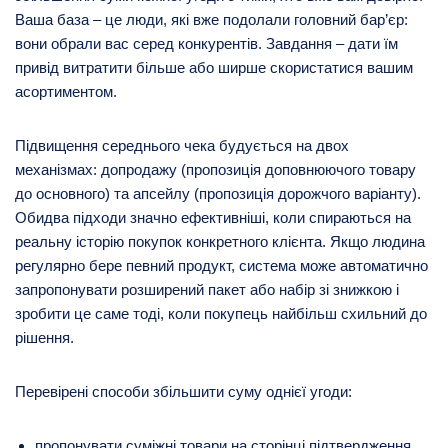
Ваша база – це люди, які вже подолали головний бар’єр:
вони обрали вас серед конкурентів. Завдання – дати їм
привід витратити більше або ширше скористатися вашим
асортиментом.
Підвищення середнього чека будується на двох
механізмах: допродажу (пропозиція доповнюючого товару
до основного) та апсейлу (пропозиція дорожчого варіанту).
Обидва підходи значно ефективніші, коли спираються на
реальну історію покупок конкретного клієнта. Якщо людина
регулярно бере певний продукт, система може автоматично
запропонувати розширений пакет або набір зі знижкою і
зробити це саме тоді, коли покупець найбільш схильний до
рішення.
Перевірені способи збільшити суму однієї угоди:
пропонувати суміжні товари на сторінці підтвердження