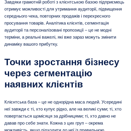
Завдяки грамотній роботі з клієнтською базою підприємець
отримує можливості для утримання аудиторії, підвищення
середнього чека, повторних продажів і перехресного
просування товарів. Аналітика клієнтів, сегментація
аудиторії та персоналізовані пропозиції – це не модні
терміни, а реальні важелі, які вже зараз можуть змінити
динаміку вашого прибутку.
Точки зростання бізнесу
через сегментацію
наявних клієнтів
Клієнтська база – це не однорідна маса людей. Усередині
неї завжди є ті, хто купує рідко, але на великі суми; ті, хто
повертається щомісяця за дрібницями; ті, хто давно не
давав про себе знати. Кожна з цих груп – окрема
можливість, якщо підходити до неї із правильною