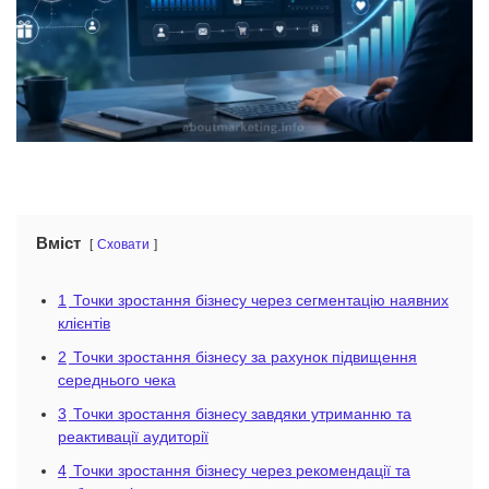
Вміст
Сховати
1
Точки зростання бізнесу через сегментацію наявних
клієнтів
2
Точки зростання бізнесу за рахунок підвищення
середнього чека
3
Точки зростання бізнесу завдяки утриманню та
реактивації аудиторії
4
Точки зростання бізнесу через рекомендації та