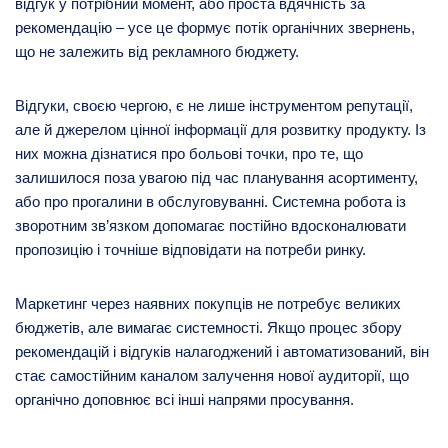
відгук у потрібний момент, або проста вдячність за
рекомендацію – усе це формує потік органічних звернень,
що не залежить від рекламного бюджету.
Відгуки, своєю чергою, є не лише інструментом репутації,
але й джерелом цінної інформації для розвитку продукту. Із
них можна дізнатися про больові точки, про те, що
залишилося поза увагою під час планування асортименту,
або про прогалини в обслуговуванні. Системна робота із
зворотним зв’язком допомагає постійно вдосконалювати
пропозицію і точніше відповідати на потреби ринку.
Маркетинг через наявних покупців не потребує великих
бюджетів, але вимагає системності. Якщо процес збору
рекомендацій і відгуків налагоджений і автоматизований, він
стає самостійним каналом залучення нової аудиторії, що
органічно доповнює всі інші напрями просування.