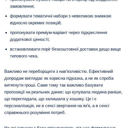
замовлення;
формувати тематичні набори з невеликою знижкою
відносно окремих позицій;
пропонувати преміум-варіант через підкреслення
додаткової цінності;
встановлювати поріг безкоштовної доставки дещо вище
типового чека.
Важливо не переборщити з нав’язливістю. Ефективний
допродаж виглядає як корисна підказка, а не як спроба
витягнути гроші. Саме тому так важливо базувати
пропозиції на реальних даних: що купувала людина раніше,
що переглядала, що залишала у кошику. Це і є
персоналізація, не в сенсі звертання на ім’я, а в сенсі
справжнього розуміння потреб.
На які сигнали з бази орієнтуватись під час формування