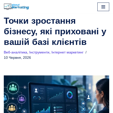
Перейти
Точки зростання
до
вмісту
бізнесу, які приховані у
вашій базі клієнтів
Веб-аналітика
,
Інструменти
,
Інтернет маркетинг
10 Червня, 2026