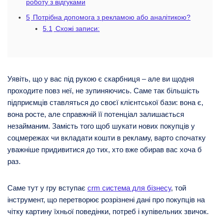
роботу з відгуками
5
Потрібна допомога з рекламою або аналітикою?
5.1
Схожі записи:
Уявіть, що у вас під рукою є скарбниця – але ви щодня
проходите повз неї, не зупиняючись. Саме так більшість
підприємців ставляться до своєї клієнтської бази: вона є,
вона росте, але справжній її потенціал залишається
незайманим. Замість того щоб шукати нових покупців у
соцмережах чи вкладати кошти в рекламу, варто спочатку
уважніше придивитися до тих, хто вже обирав вас хоча б
раз.
Саме тут у гру вступає
crm система для бізнесу
, той
інструмент, що перетворює розрізнені дані про покупців на
чітку картину їхньої поведінки, потреб і купівельних звичок.