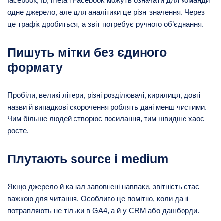
facebook, fb, meta і Facebook можуть означати для команди
одне джерело, але для аналітики це різні значення. Через
це трафік дробиться, а звіт потребує ручного об’єднання.
Пишуть мітки без єдиного
формату
Пробіли, великі літери, різні розділювачі, кирилиця, довгі
назви й випадкові скорочення роблять дані менш чистими.
Чим більше людей створює посилання, тим швидше хаос
росте.
Плутають source і medium
Якщо джерело й канал заповнені навпаки, звітність стає
важкою для читання. Особливо це помітно, коли дані
потрапляють не тільки в GA4, а й у CRM або дашборди.