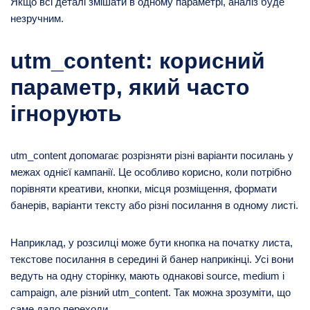
Якщо всі деталі змішати в одному параметрі, аналіз буде
незручним.
utm_content: корисний
параметр, який часто
ігнорують
utm_content допомагає розрізняти різні варіанти посилань у
межах однієї кампанії. Це особливо корисно, коли потрібно
порівняти креативи, кнопки, місця розміщення, формати
банерів, варіанти тексту або різні посилання в одному листі.
Наприклад, у розсилці може бути кнопка на початку листа,
текстове посилання в середині й банер наприкінці. Усі вони
ведуть на одну сторінку, мають однакові source, medium і
campaign, але різний utm_content. Так можна зрозуміти, що
саме дало переходи.