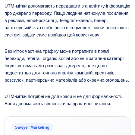
UTM-мітки допомагають передавати в аналітику інформацію
про джерело переходу. Якщо людина натиснула посилання
в рекламі, email-розсилці, Telegram-каналі, банері,
партнерській статті або пості в соцмережі, мітки пояснюють
системі, звідки саме прийшов цей користувач.
Без міток частина трафіку може потрапити в прямі
переходи, referral, organic social або інші загальні категорії.
Іноді система сама розпізнає джерело, але цього
недостатньо для точного аналізу кампаній, креативів,
розсилок, партнерських матеріалів або окремих оголошень.
UTM-мітки потрібні не для краси й не для формальності.
Вони допомагають відповісти на практичні питання:
Sawyer Marketing