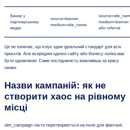
Банер у
source=site_nam
source=banner,
партнерському
medium=banner
medium=site_name
медіа
або referral
Це не означає, що існує один ідеальний стандарт для всіх
проєктів. Але всередині одного сайту або бізнесу логіка має
бути однаковою. Саме послідовність важливіша за красу
назви.
Назви кампаній: як не
створити хаос на рівному
місці
utm_campaign часто перетворюється на поле для фантазії.