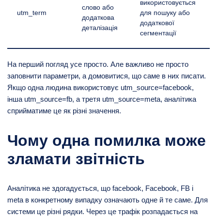
використовується
слово або
utm_term
для пошуку або
додаткова
додаткової
деталізація
сегментації
На перший погляд усе просто. Але важливо не просто
заповнити параметри, а домовитися, що саме в них писати.
Якщо одна людина використовує utm_source=facebook,
інша utm_source=fb, а третя utm_source=meta, аналітика
сприйматиме це як різні значення.
Чому одна помилка може
зламати звітність
Аналітика не здогадується, що facebook, Facebook, FB і
meta в конкретному випадку означають одне й те саме. Для
системи це різні рядки. Через це трафік розпадається на