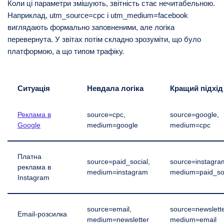
Коли ці параметри змішують, звітність стає нечитабельною.
Наприклад, utm_source=cpc і utm_medium=facebook
виглядають формально заповненими, але логіка
перевернута. У звітах потім складно зрозуміти, що було
платформою, а що типом трафіку.
Ситуація
Невдала логіка
Кращий підхід
Реклама в
source=cpc,
source=google,
Google
medium=google
medium=cpc
Платна
source=paid_social,
source=instagra
реклама в
medium=instagram
medium=paid_so
Instagram
source=email,
source=newslette
Email-розсилка
medium=newsletter
medium=email