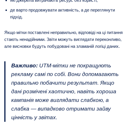
які джерела витрачають ресурс без користі;
де варто продовжувати активність, а де переглянути
підхід.
Якщо мітки поставлені неправильно, відповіді на ці питання
стають ненадійними. Звіти можуть виглядати переконливо,
але висновки будуть побудовані на зламаній логіці даних.
Важливо:
UTM-мітки не покращують
рекламу самі по собі. Вони допомагають
правильно побачити результат. Якщо
дані розмічені хаотично, навіть хороша
кампанія може виглядати слабкою, а
слабка — випадково отримати зайву
цінність у звітах.