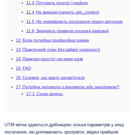
11.3
Плутають source і medium
11.4
Не використовують utm_content
11.5
Не перевіряють посилання перед запуском
11.6
Змінюють правила посеред кампанії
12
Коли потрібна професійна оцінка
13
Практичний план без зайвої складності
14
Приклад простої системи назв
15
FAQ
16
Головне, що варто запам’ятати
17
Потрібна допомога з рекламою або аналітикою?
17.1
Схожі записи:
UTM-мітки здаються дрібницею: кілька параметрів у кінці
посилання, які допомагають зрозуміти, звідки прийшов