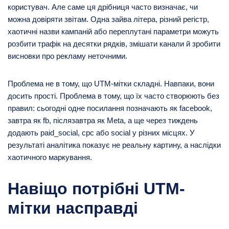
користувач. Але саме ця дрібниця часто визначає, чи
можна довіряти звітам. Одна зайва літера, різний регістр,
хаотичні назви кампаній або переплутані параметри можуть
розбити трафік на десятки рядків, змішати канали й зробити
висновки про рекламу неточними.
Проблема не в тому, що UTM-мітки складні. Навпаки, вони
досить прості. Проблема в тому, що їх часто створюють без
правил: сьогодні одне посилання позначають як facebook,
завтра як fb, післязавтра як Meta, а ще через тиждень
додають paid_social, cpc або social у різних місцях. У
результаті аналітика показує не реальну картину, а наслідки
хаотичного маркування.
Навіщо потрібні UTM-
мітки насправді