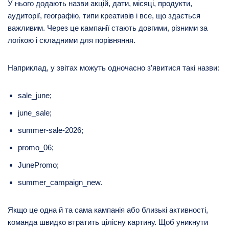
У нього додають назви акцій, дати, місяці, продукти,
аудиторії, географію, типи креативів і все, що здається
важливим. Через це кампанії стають довгими, різними за
логікою і складними для порівняння.
Наприклад, у звітах можуть одночасно з’явитися такі назви:
sale_june;
june_sale;
summer-sale-2026;
promo_06;
JunePromo;
summer_campaign_new.
Якщо це одна й та сама кампанія або близькі активності,
команда швидко втратить цілісну картину. Щоб уникнути