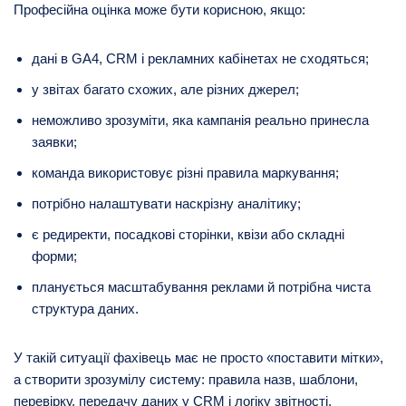
Професійна оцінка може бути корисною, якщо:
дані в GA4, CRM і рекламних кабінетах не сходяться;
у звітах багато схожих, але різних джерел;
неможливо зрозуміти, яка кампанія реально принесла
заявки;
команда використовує різні правила маркування;
потрібно налаштувати наскрізну аналітику;
є редиректи, посадкові сторінки, квізи або складні
форми;
планується масштабування реклами й потрібна чиста
структура даних.
У такій ситуації фахівець має не просто «поставити мітки»,
а створити зрозумілу систему: правила назв, шаблони,
перевірку, передачу даних у CRM і логіку звітності.