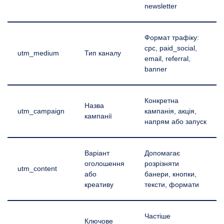
newsletter
Формат трафіку:
cpc, paid_social,
utm_medium
Тип каналу
email, referral,
banner
Конкретна
Назва
utm_campaign
кампанія, акція,
кампанії
напрям або запуск
Варіант
Допомагає
оголошення
розрізняти
utm_content
або
банери, кнопки,
креативу
тексти, формати
Частіше
Ключове