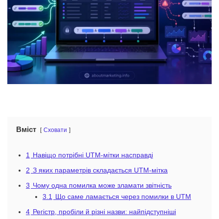
Вміст
Сховати
1
Навіщо потрібні UTM-мітки насправді
2
З яких параметрів складається UTM-мітка
3
Чому одна помилка може зламати звітність
3.1
Що саме ламається через помилки в UTM
4
Регістр, пробіли й різні назви: найпідступніші