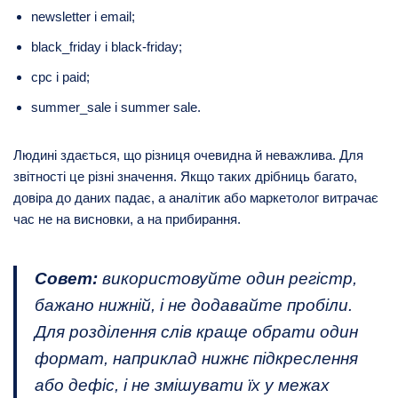
newsletter і email;
black_friday і black-friday;
cpc і paid;
summer_sale і summer sale.
Людині здається, що різниця очевидна й неважлива. Для
звітності це різні значення. Якщо таких дрібниць багато,
довіра до даних падає, а аналітик або маркетолог витрачає
час не на висновки, а на прибирання.
Совет:
використовуйте один регістр,
бажано нижній, і не додавайте пробіли.
Для розділення слів краще обрати один
формат, наприклад нижнє підкреслення
або дефіс, і не змішувати їх у межах