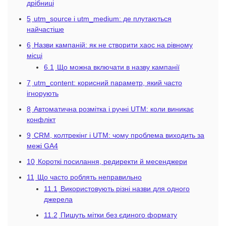
дрібниці
5
utm_source і utm_medium: де плутаються
найчастіше
6
Назви кампаній: як не створити хаос на рівному
місці
6.1
Що можна включати в назву кампанії
7
utm_content: корисний параметр, який часто
ігнорують
8
Автоматична розмітка і ручні UTM: коли виникає
конфлікт
9
CRM, колтрекінг і UTM: чому проблема виходить за
межі GA4
10
Короткі посилання, редиректи й месенджери
11
Що часто роблять неправильно
11.1
Використовують різні назви для одного
джерела
11.2
Пишуть мітки без єдиного формату