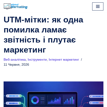
Перейти
UTM-мітки: як одна
до
вмісту
помилка ламає
звітність і плутає
маркетинг
Веб-аналітика
,
Інструменти
,
Інтернет маркетинг
11 Червня, 2026