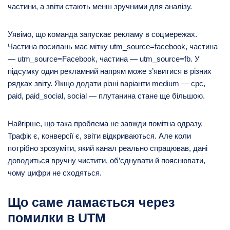
частини, а звіти стають менш зручними для аналізу.
Уявімо, що команда запускає рекламу в соцмережах.
Частина посилань має мітку utm_source=facebook, частина
— utm_source=Facebook, частина — utm_source=fb. У
підсумку один рекламний напрям може з’явитися в різних
рядках звіту. Якщо додати різні варіанти medium — cpc,
paid, paid_social, social — плутанина стане ще більшою.
Найгірше, що така проблема не завжди помітна одразу.
Трафік є, конверсії є, звіти відкриваються. Але коли
потрібно зрозуміти, який канал реально спрацював, дані
доводиться вручну чистити, об’єднувати й пояснювати,
чому цифри не сходяться.
Що саме ламається через
помилки в UTM