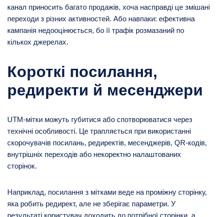
канал приносить багато продажів, хоча насправді це змішані
переходи з різних активностей. Або навпаки: ефективна
кампанія недооцінюється, бо її трафік розмазаний по
кількох джерелах.
Короткі посилання,
редиректи й месенджери
UTM-мітки можуть губитися або спотворюватися через
технічні особливості. Це трапляється при використанні
скорочувачів посилань, редиректів, месенджерів, QR-кодів,
внутрішніх переходів або некоректно налаштованих
сторінок.
Наприклад, посилання з мітками веде на проміжну сторінку,
яка робить редирект, але не зберігає параметри. У
результаті користувач доходить до потрібної сторінки, а