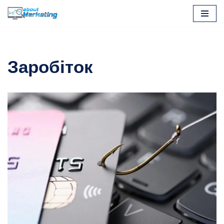
Перейти
до
вмісту
Заробіток