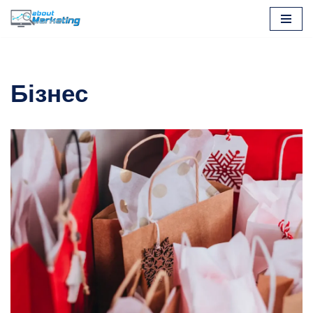
Перейти
до
вмісту
Бізнес