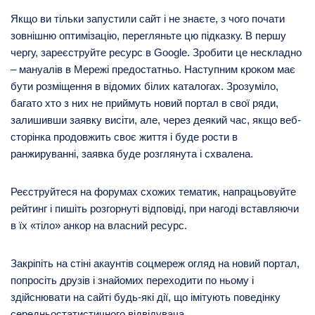
Якщо ви тільки запустили сайт і не знаєте, з чого почати
зовнішню оптимізацію, перегляньте цю підказку. В першу
чергу, зареєструйте ресурс в Google. Зробити це нескладно
– мануалів в Мережі предостатньо. Наступним кроком має
бути розміщення в відомих білих каталогах. Зрозуміло,
багато хто з них не приймуть новий портал в свої ряди,
залишивши заявку висіти, але, через деякий час, якщо веб-
сторінка продовжить своє життя і буде рости в
ранжируванні, заявка буде розглянута і схвалена.
Реєструйтеся на форумах схожих тематик, напрацьовуйте
рейтинг і пишіть розгорнуті відповіді, при нагоді вставляючи
в їх «тіло» анкор на власний ресурс.
Закріпіть на стіні акаунтів соцмереж огляд на новий портал,
попросіть друзів і знайомих переходити по ньому і
здійснювати на сайті будь-які дії, що імітують поведінку
середньостатистичного відвідувача.