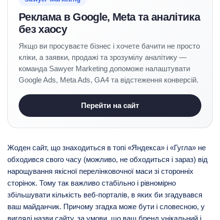
Реклама в Google, Meta та аналітика
без хаосу
Якщо ви просуваєте бізнес і хочете бачити не просто
кліки, а заявки, продажі та зрозумілу аналітику —
команда Sawyer Marketing допоможе налаштувати
Google Ads, Meta Ads, GA4 та відстеження конверсій.
Перейти на сайт
Жоден сайт, що знаходиться в топі «Яндекса» і «Гугла» не
обходився свого часу (можливо, не обходиться і зараз) від
нарощування якісної перелінковочної маси зі сторонніх
сторінок. Тому так важливо стабільно і рівномірно
збільшувати кількість веб-порталів, в яких би згадувався
ваш майданчик. Причому згадка може бути і словесною, у
вигляді назви сайту, за умови, що ваш бренд унікальний і