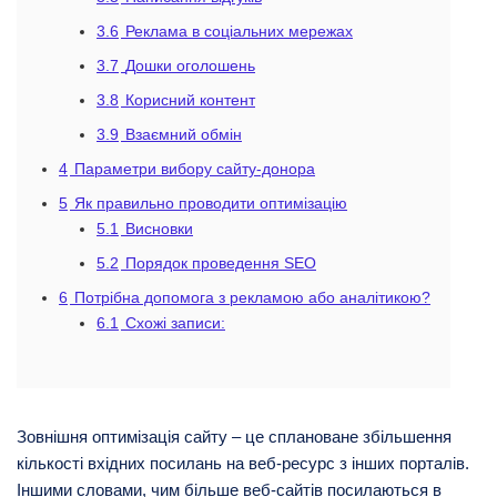
3.6
Реклама в соціальних мережах
3.7
Дошки оголошень
3.8
Корисний контент
3.9
Взаємний обмін
4
Параметри вибору сайту-донора
5
Як правильно проводити оптимізацію
5.1
Висновки
5.2
Порядок проведення SEO
6
Потрібна допомога з рекламою або аналітикою?
6.1
Схожі записи:
Зовнішня оптимізація сайту – це сплановане збільшення
кількості вхідних посилань на веб-ресурс з інших порталів.
Іншими словами, чим більше веб-сайтів посилаються в