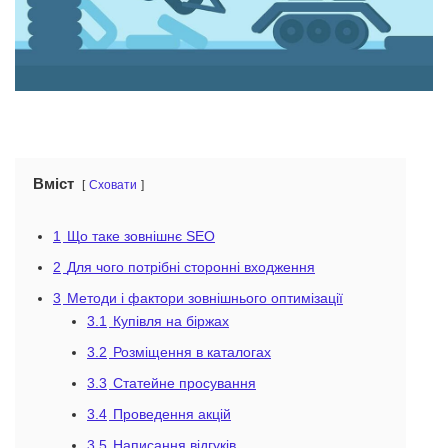
Вміст
Сховати
1
Що таке зовнішнє SEO
2
Для чого потрібні сторонні входження
3
Методи і фактори зовнішнього оптимізації
3.1
Купівля на біржах
3.2
Розміщення в каталогах
3.3
Статейне просування
3.4
Проведення акцій
3.5
Написання відгуків