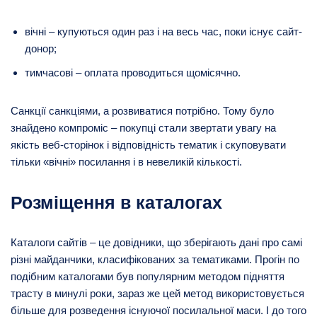
вічні – купуються один раз і на весь час, поки існує сайт-
донор;
тимчасові – оплата проводиться щомісячно.
Санкції санкціями, а розвиватися потрібно. Тому було
знайдено компроміс – покупці стали звертати увагу на
якість веб-сторінок і відповідність тематик і скуповувати
тільки «вічні» посилання і в невеликій кількості.
Розміщення в каталогах
Каталоги сайтів – це довідники, що зберігають дані про самі
різні майданчики, класифікованих за тематиками. Прогін по
подібним каталогами був популярним методом підняття
трасту в минулі роки, зараз же цей метод використовується
більше для розведення існуючої посилальної маси. І до того