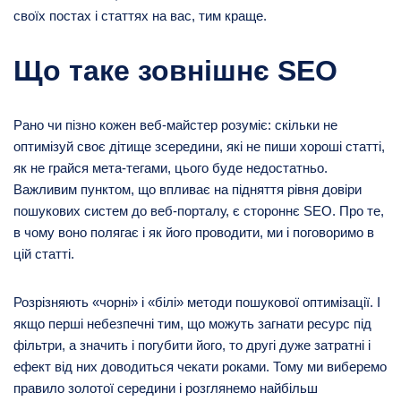
своїх постах і статтях на вас, тим краще.
Що таке зовнішнє SEO
Рано чи пізно кожен веб-майстер розуміє: скільки не
оптимізуй своє дітище зсередини, які не пиши хороші статті,
як не грайся мета-тегами, цього буде недостатньо.
Важливим пунктом, що впливає на підняття рівня довіри
пошукових систем до веб-порталу, є стороннє SEO. Про те,
в чому воно полягає і як його проводити, ми і поговоримо в
цій статті.
Розрізняють «чорні» і «білі» методи пошукової оптимізації. І
якщо перші небезпечні тим, що можуть загнати ресурс під
фільтри, а значить і погубити його, то другі дуже затратні і
ефект від них доводиться чекати роками. Тому ми виберемо
правило золотої середини і розглянемо найбільш