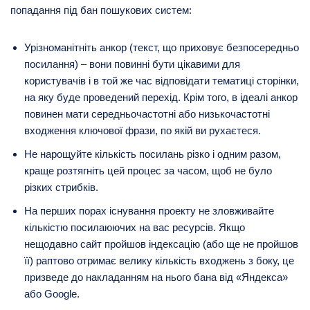
попадання під бан пошукових систем:
Урізноманітніть анкор (текст, що приховує безпосередньо
посилання) – вони повинні бути цікавими для
користувачів і в той же час відповідати тематиці сторінки,
на яку буде проведений перехід. Крім того, в ідеалі анкор
повинен мати середньочастотні або низькочастотні
входження ключової фрази, по якій ви рухаєтеся.
Не нарощуйте кількість посилань різко і одним разом,
краще розтягніть цей процес за часом, щоб не було
різких стрибків.
На перших порах існування проекту не зловживайте
кількістю посилаюючих на вас ресурсів. Якщо
нещодавно сайт пройшов індексацію (або ще не пройшов
її) раптово отримає велику кількість входжень з боку, це
призведе до накладанням на нього бана від «Яндекса»
або Google.