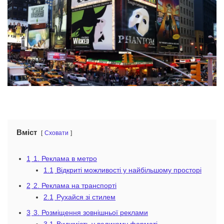
Вміст
Сховати
1
1. Реклама в метро
1.1
Відкриті можливості у найбільшому просторі
2
2. Реклама на транспорті
2.1
Рухайся зі стилем
3
3. Розміщення зовнішньої реклами