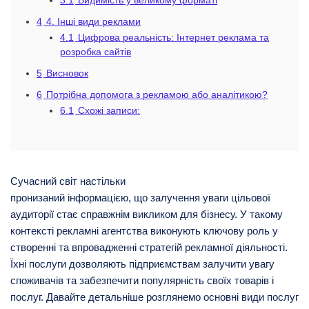
3.1
Видимість у великому форматі
4
4. Інші види реклами
4.1
Цифрова реальність: Інтернет реклама та
розробка сайтів
5
Висновок
6
Потрібна допомога з рекламою або аналітикою?
6.1
Схожі записи:
Сучасний світ настільки
пронизаний
інформацією
,
що
залучення
уваги
цільової
аудиторії стає справжнім викликом для бізнесу. У такому
контексті рекламні агентства виконують ключову роль у
створенні та впровадженні стратегій рекламної діяльності.
Їхні послуги дозволяють підприємствам залучити увагу
споживачів та забезпечити популярність своїх товарів і
послуг. Давайте детальніше розглянемо основні види послуг