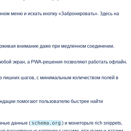
нном меню и искать кнопку «Забронировать». Здесь на
ерживая внимание даже при медленном соединении.
любой экран, а PWA‑решения позволяют работать офлайн.
з лишних шагов, с минимальным количеством полей в
ндации помогают пользователю быстрее найти
schema.org
нные данные (
) и мониторьте rich snippets,
че расширенные карточки с ценами, отзывами и датами.