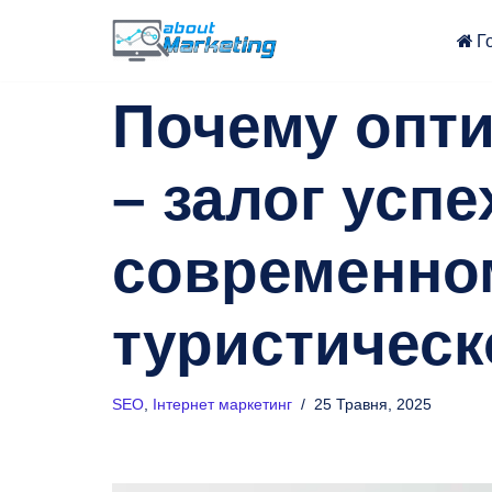
Г
Перейти
до
Почему опти
вмісту
– залог успе
современно
туристическ
SEO
,
Інтернет маркетинг
25 Травня, 2025