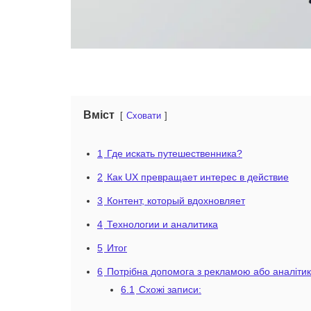
Вміст
Сховати
1
Где искать путешественника?
2
Как UX превращает интерес в действие
3
Контент, который вдохновляет
4
Технологии и аналитика
5
Итог
6
Потрібна допомога з рекламою або аналіти
6.1
Схожі записи: