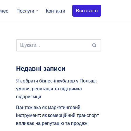
Всі статті
знес
Послуги
Контакти
Недавні записи
Як обрати бізнес-інкубатор у Польщі:
умови, репутація та підтримка
підприємця
Вантажівка як маркетинговий
інструмент: як комерційний транспорт
впливає на репутацію та продажі