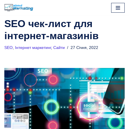
Перейти
SEO чек-лист для
до
вмісту
інтернет-магазинів
SEO
,
Інтернет маркетинг
,
Сайти
27 Січня, 2022