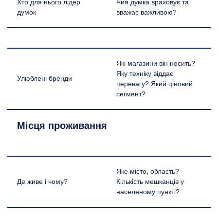
Хто для нього лідер
Чия думка враховує та
думок
вважає важливою?
Які магазини він носить?
Яку техніку віддає
Улюблені бренди
перевагу? Який ціновий
сегмент?
Місця проживання
Яке місто, область?
Де живе і чому?
Кількість мешканців у
населеному пункті?