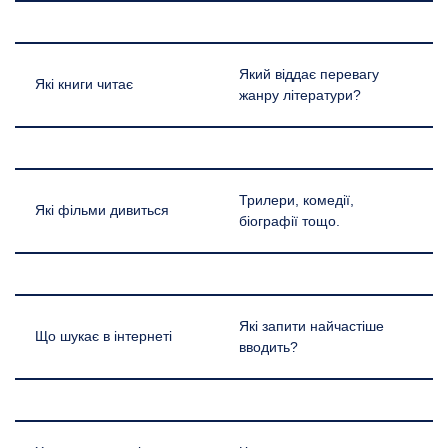
Який віддає перевагу
Які книги читає
жанру літератури?
Трилери, комедії,
Які фільми дивиться
біографії тощо.
Які запити найчастіше
Що шукає в інтернеті
вводить?