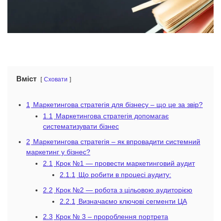
Вміст
Сховати
1
Маркетингова стратегія для бізнесу – що це за звір?
1.1
Маркетингова стратегія допомагає
систематизувати бізнес
2
Маркетингова стратегія – як впровадити системний
маркетинг у бізнес?
2.1
Крок №1 — провести маркетинговий аудит
2.1.1
Що робити в процесі аудиту:
2.2
Крок №2 — робота з цільовою аудиторією
2.2.1
Визначаємо ключові сегменти ЦА
2.3
Крок № 3 – пророблення портрета