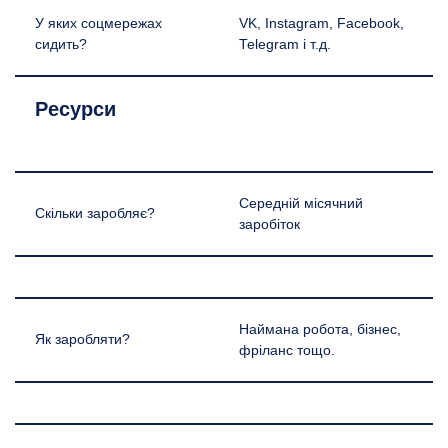
У яких соцмережах
VK, Instagram, Facebook,
сидить?
Telegram і т.д.
Ресурси
Середній місячний
Скільки заробляє?
заробіток
Наймана робота, бізнес,
Як заробляти?
фріланс тощо.