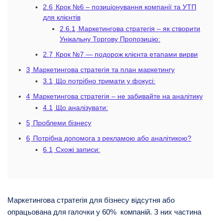
2.6
Крок №6 – позиціонування компанії та УТП
для клієнтів
2.6.1
Маркетингова стратегія – як створити
Унікальну Торгову Пропозицію:
2.7
Крок №7 — подорож клієнта етапами вирви
3
Маркетингова стратегія та план маркетингу
3.1
Що потрібно тримати у фокусі:
4
Маркетингова стратегія – не забивайте на аналітику
4.1
Що аналізувати:
5
Проблеми бізнесу
6
Потрібна допомога з рекламою або аналітикою?
6.1
Схожі записи:
Маркетингова стратегія для бізнесу відсутня або
опрацьована для галочки у 60% компаній. З них частина