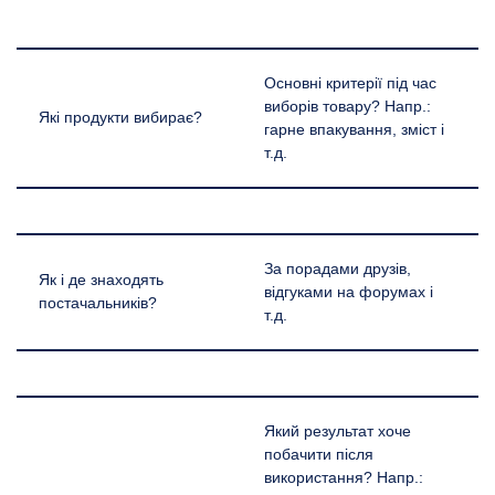
Основні критерії під час
виборів товару? Напр.:
Які продукти вибирає?
гарне впакування, зміст і
т.д.
За порадами друзів,
Як і де знаходять
відгуками на форумах і
постачальників?
т.д.
Який результат хоче
побачити після
використання? Напр.: