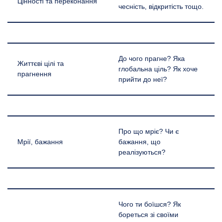
Цінності та переконання
чесність, відкритість тощо.
До чого прагне? Яка
Життєві цілі та
глобальна ціль? Як хоче
прагнення
прийти до неї?
Про що мріє? Чи є
Мрії, бажання
бажання, що
реалізуються?
Чого ти боїшся? Як
бореться зі своїми