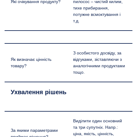
Які очікування продукту?
пилосос – чистий килим,
тихе прибирання,
потужне всмоктування і
т.д.
З особистого досвіду, за
Як визначає цінність
відгуками, зіставляючи з
товару?
аналогічними продуктами
тощо.
Ухвалення рішень
Виділити один основний
та три супутніх. Напр.:
За якими параметрами
ціна, якість, цінність,
приймає рішення?