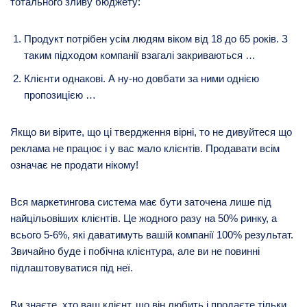
тотального зливу бюджету:
Продукт потрібен усім людям віком від 18 до 65 років. З
таким підходом компанії взагалі закриваються …
Клієнти однакові. А ну-но довбати за ними однією
пропозицією …
Якщо ви вірите, що ці твердження вірні, то не дивуйтеся що
реклама не працює і у вас мало клієнтів. Продавати всім
означає не продати нікому!
Вся маркетингова система має бути заточена лише під
найцільовіших клієнтів. Це жодного разу на 50% ринку, а
всього 5-6%, які даватимуть вашій компанії 100% результат.
Звичайно буде і побічна клієнтура, але ви не повинні
підлаштовуватися під неї.
Ви знаєте, хто ваш клієнт, що він любить і продаєте тільки