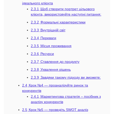
ідеального клієнта
2.3.1
Щоб створити портрет цільового
клієнта, використовуйте наступні питання:
2.3.2
Формальні характеристики
2.3.3
Внутрішній світ
2.3.4
Переваги
2.3.5
Місця проживання
2.3.6
Ресурси
2.3.7
Ставлення до продукту
2.3.8
Ухвалення рішень
2.3.9
Завдяки такому підходу ви зможете:
2.4
Крок №4 — проаналізуйте ринок та
конкурентів
2.4.1
Маркетингова стратегія – посібник з
аналізу конкурентів
2.5
Крок №5 — проведіть SWOT аналіз