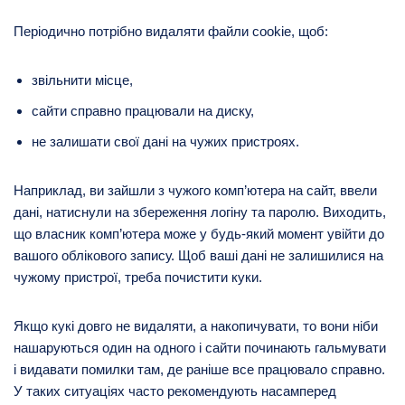
Періодично потрібно видаляти файли cookie, щоб:
звільнити місце,
сайти справно працювали на диску,
не залишати свої дані на чужих пристроях.
Наприклад, ви зайшли з чужого комп’ютера на сайт, ввели
дані, натиснули на збереження логіну та паролю. Виходить,
що власник комп’ютера може у будь-який момент увійти до
вашого облікового запису. Щоб ваші дані не залишилися на
чужому пристрої, треба почистити куки.
Якщо кукі довго не видаляти, а накопичувати, то вони ніби
нашаруються один на одного і сайти починають гальмувати
і видавати помилки там, де раніше все працювало справно.
У таких ситуаціях часто рекомендують насамперед