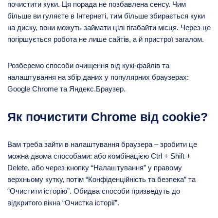
почистити куки. Ця порада не позбавлена ​​сенсу. Чим
більше ви гуляєте в Інтернеті, тим більше збирається куки
на диску, вони можуть займати цілі гігабайти місця. Через це
погіршується робота не лише сайтів, а й пристрої загалом.
Розберемо способи очищення від кукі-файлів та
налаштування на збір даних у популярних браузерах:
Google Chrome та Яндекс.Браузер.
Як почистити Chrome від cookie?
Вам треба зайти в налаштування браузера – зробити це
можна двома способами: або комбінацією Ctrl + Shift +
Delete, або через кнопку “Налаштування” у правому
верхньому кутку, потім “Конфіденційність та безпека” та
“Очистити історію”. Обидва способи призведуть до
відкритого вікна “Очистка історії”.