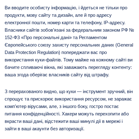
Ви вводите особисту інформацію, і йдеться не тільки про
продукти, мову сайту та дизайн, але й про адресу
електронної пошти, номер карти та телефону, IP-адресу.
Власники сайтів зобов’язані за федеральним законом РФ №
152-ФЗ «Про персональні дані» та Регламентом
Європейського союзу захисту персональних даних (General
Data Protection Regulation) попереджати вас про
використання куки-файлів. Тому майже на кожному сайті ви
бачите спливаючі вікна, які заважають перегляду контенту:
ваша згода оберігає власників сайту від штрафу.
З перерахованого видно, що куки — інструмент зручний, він
спрощує та прискорює використання ресурсом, не заражає
комп’ютер вірусами, але, з іншого боку, гостро постає
питання конфіденційності. Хакери можуть перехопити або
вкрасти ваші дані, відстежити ваші минулі дії в мережі і
зайти в ваші акаунти без авторизації.