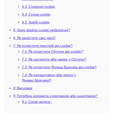
4.3
Сторонні cookie
4.4
Супер-cookie
4.5
Зомбі-cookie
5
Чому файли cookie небезпечні?
6
Як захистити свої дані?
7
Як почистити пристрій від cookie?
7.1
Як почистити Chrome від cookie?
7.2
Як настроїти збір даних у Chrome?
7.3
Як почистити Яндекс.Браузер від cookie?
7.4
Як налаштувати збір даних у
Яндекс.Браузері?
8
Висновок
9
Потрібна допомога з рекламою або аналітикою?
9.1
Схожі записи: