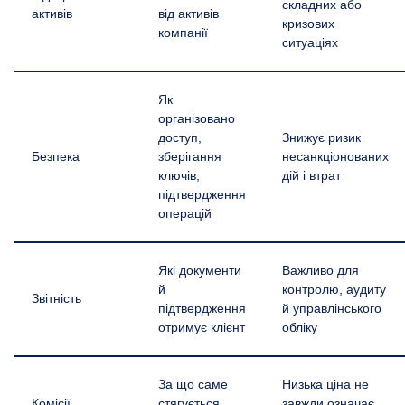
складних або
активів
від активів
кризових
компанії
ситуаціях
Як
організовано
доступ,
Знижує ризик
Безпека
зберігання
несанкціонованих
ключів,
дій і втрат
підтвердження
операцій
Які документи
Важливо для
й
контролю, аудиту
Звітність
підтвердження
й управлінського
отримує клієнт
обліку
За що саме
Низька ціна не
Комісії
стягується
завжди означає