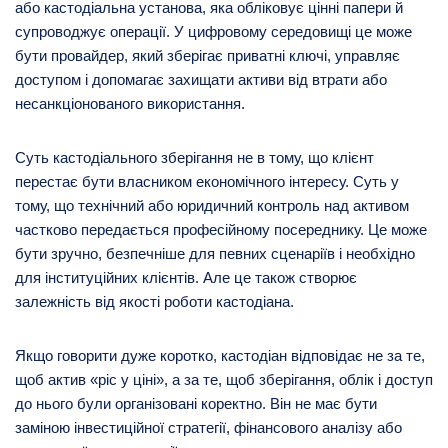
або кастодіальна установа, яка обліковує цінні папери й
супроводжує операції. У цифровому середовищі це може
бути провайдер, який зберігає приватні ключі, управляє
доступом і допомагає захищати активи від втрати або
несанкціонованого використання.
Суть кастодіального зберігання не в тому, що клієнт
перестає бути власником економічного інтересу. Суть у
тому, що технічний або юридичний контроль над активом
частково передається професійному посереднику. Це може
бути зручно, безпечніше для певних сценаріїв і необхідно
для інституційних клієнтів. Але це також створює
залежність від якості роботи кастодіана.
Якщо говорити дуже коротко, кастодіан відповідає не за те,
щоб актив «ріс у ціні», а за те, щоб зберігання, облік і доступ
до нього були організовані коректно. Він не має бути
заміною інвестиційної стратегії, фінансового аналізу або