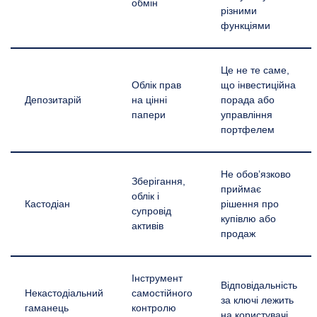
обмін
різними
функціями
Це не те саме,
Облік прав
що інвестиційна
Депозитарій
на цінні
порада або
папери
управління
портфелем
Не обов’язково
Зберігання,
приймає
облік і
Кастодіан
рішення про
супровід
купівлю або
активів
продаж
Інструмент
Відповідальність
Некастодіальний
самостійного
за ключі лежить
гаманець
контролю
на користувачі