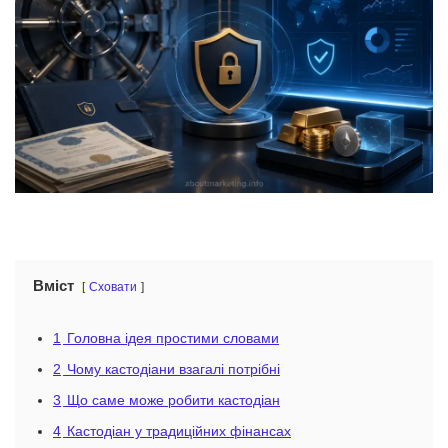
Вміст
Сховати
1
Головна ідея простими словами
2
Чому кастодіани взагалі потрібні
3
Що саме може робити кастодіан
4
Кастодіан у традиційних фінансах