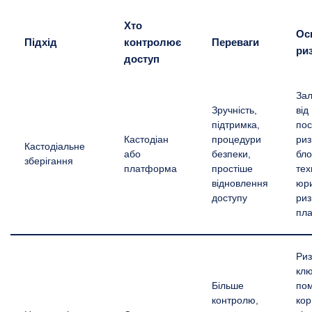
Хто
Ос
Підхід
контролює
Переваги
ри
доступ
Зал
Зручність,
від
підтримка,
пос
Кастодіан
процедури
риз
Кастодіальне
або
безпеки,
бло
зберігання
платформа
простіше
тех
відновлення
юри
доступу
риз
пл
Риз
клю
Більше
по
контролю,
кор