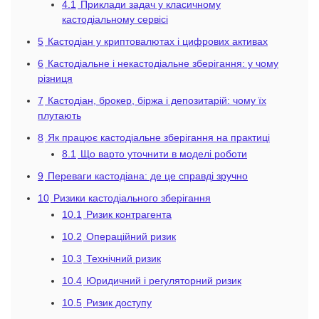
4.1
Приклади задач у класичному
кастодіальному сервісі
5
Кастодіан у криптовалютах і цифрових активах
6
Кастодіальне і некастодіальне зберігання: у чому
різниця
7
Кастодіан, брокер, біржа і депозитарій: чому їх
плутають
8
Як працює кастодіальне зберігання на практиці
8.1
Що варто уточнити в моделі роботи
9
Переваги кастодіана: де це справді зручно
10
Ризики кастодіального зберігання
10.1
Ризик контрагента
10.2
Операційний ризик
10.3
Технічний ризик
10.4
Юридичний і регуляторний ризик
10.5
Ризик доступу