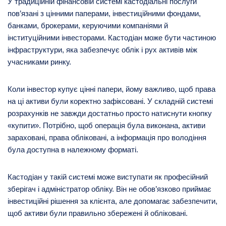
У традиційній фінансовій системі кастодіальні послуги
пов’язані з цінними паперами, інвестиційними фондами,
банками, брокерами, керуючими компаніями й
інституційними інвесторами. Кастодіан може бути частиною
інфраструктури, яка забезпечує облік і рух активів між
учасниками ринку.
Коли інвестор купує цінні папери, йому важливо, щоб права
на ці активи були коректно зафіксовані. У складній системі
розрахунків не завжди достатньо просто натиснути кнопку
«купити». Потрібно, щоб операція була виконана, активи
зараховані, права обліковані, а інформація про володіння
була доступна в належному форматі.
Кастодіан у такій системі може виступати як професійний
зберігач і адміністратор обліку. Він не обов’язково приймає
інвестиційні рішення за клієнта, але допомагає забезпечити,
щоб активи були правильно збережені й обліковані.