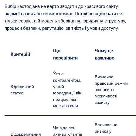
Вибір кастодіана не варто зводити до красивого сайту,
відомої назви або низької комісії. Потрібно оцінювати не
тільки сервіс, а й модель зберігання, юридичну структуру,
процеси безпеки, репутацію, звітність і умови доступу.
Що
Чому це
Критерій
перевірити
важливо
Хто є
Визначає
контрагентом,
правовий режим
Юридичний
у якій
відносин і
статус
юрисдикції він
можливості
працює, які
захисту
має дозволи
Впливає на
Чи відділені
ризики у
Відокремлення
активи клієнтів