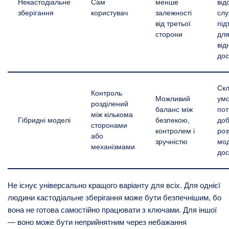
Некастодіальне
Сам
менше
від
зберігання
користувач
залежності
сл
від третьої
під
сторони
дл
від
дос
Скл
Контроль
Можливий
умо
розділений
баланс між
по
між кількома
Гібридні моделі
безпекою,
до
сторонами
контролем і
роз
або
зручністю
мо
механізмами
дос
Не існує універсально кращого варіанту для всіх. Для однієї
людини кастодіальне зберігання може бути безпечнішим, бо
вона не готова самостійно працювати з ключами. Для іншої
— воно може бути неприйнятним через небажання