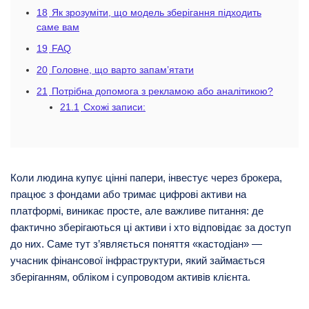
18
Як зрозуміти, що модель зберігання підходить
саме вам
19
FAQ
20
Головне, що варто запам’ятати
21
Потрібна допомога з рекламою або аналітикою?
21.1
Схожі записи:
Коли людина купує цінні папери, інвестує через брокера,
працює з фондами або тримає цифрові активи на
платформі, виникає просте, але важливе питання: де
фактично зберігаються ці активи і хто відповідає за доступ
до них. Саме тут з’являється поняття «кастодіан» —
учасник фінансової інфраструктури, який займається
зберіганням, обліком і супроводом активів клієнта.