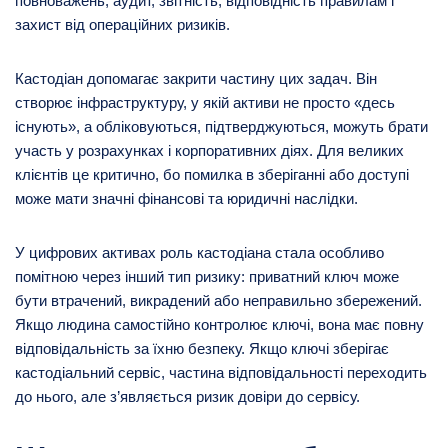
повноважень, аудит, звітність, відповідність правилам і
захист від операційних ризиків.
Кастодіан допомагає закрити частину цих задач. Він
створює інфраструктуру, у якій активи не просто «десь
існують», а обліковуються, підтверджуються, можуть брати
участь у розрахунках і корпоративних діях. Для великих
клієнтів це критично, бо помилка в зберіганні або доступі
може мати значні фінансові та юридичні наслідки.
У цифрових активах роль кастодіана стала особливо
помітною через інший тип ризику: приватний ключ може
бути втрачений, викрадений або неправильно збережений.
Якщо людина самостійно контролює ключі, вона має повну
відповідальність за їхню безпеку. Якщо ключі зберігає
кастодіальний сервіс, частина відповідальності переходить
до нього, але з’являється ризик довіри до сервісу.