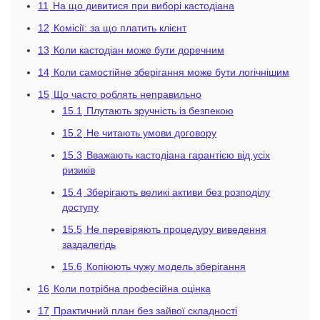
11
На що дивитися при виборі кастодіана
12
Комісії: за що платить клієнт
13
Коли кастодіан може бути доречним
14
Коли самостійне зберігання може бути логічнішим
15
Що часто роблять неправильно
15.1
Плутають зручність із безпекою
15.2
Не читають умови договору
15.3
Вважають кастодіана гарантією від усіх
ризиків
15.4
Зберігають великі активи без розподілу
доступу
15.5
Не перевіряють процедуру виведення
заздалегідь
15.6
Копіюють чужу модель зберігання
16
Коли потрібна професійна оцінка
17
Практичний план без зайвої складності