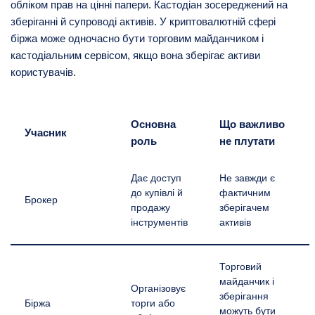
обліком прав на цінні папери. Кастодіан зосереджений на
зберіганні й супроводі активів. У криптовалютній сфері
біржа може одночасно бути торговим майданчиком і
кастодіальним сервісом, якщо вона зберігає активи
користувачів.
Основна
Що важливо
Учасник
роль
не плутати
Дає доступ
Не завжди є
до купівлі й
фактичним
Брокер
продажу
зберігачем
інструментів
активів
Торговий
майданчик і
Організовує
зберігання
Біржа
торги або
можуть бути