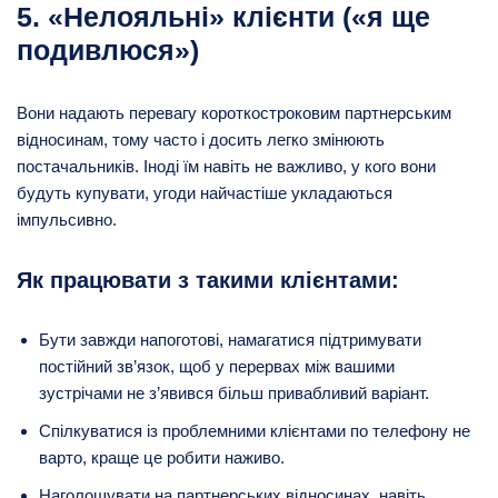
5. «Нелояльні» клієнти («я ще
подивлюся»)
Вони надають перевагу короткостроковим партнерським
відносинам, тому часто і досить легко змінюють
постачальників. Іноді їм навіть не важливо, у кого вони
будуть купувати, угоди найчастіше укладаються
імпульсивно.
Як працювати з такими клієнтами:
Бути завжди напоготові, намагатися підтримувати
постійний зв’язок, щоб у перервах між вашими
зустрічами не з’явився більш привабливий варіант.
Спілкуватися із проблемними клієнтами по телефону не
варто, краще це робити наживо.
Наголошувати на партнерських відносинах, навіть