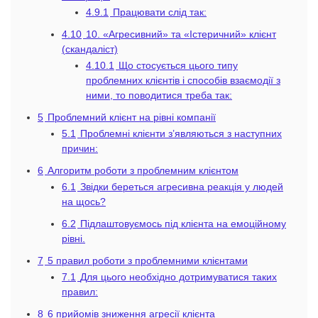
4.9.1
Працювати слід так:
4.10
10. «Агресивний» та «Істеричний» клієнт
(скандаліст)
4.10.1
Що стосується цього типу
проблемних клієнтів і способів взаємодії з
ними, то поводитися треба так:
5
Проблемний клієнт на рівні компанії
5.1
Проблемні клієнти з’являються з наступних
причин:
6
Алгоритм роботи з проблемним клієнтом
6.1
Звідки береться агресивна реакція у людей
на щось?
6.2
Підлаштовуємось під клієнта на емоційному
рівні.
7
5 правил роботи з проблемними клієнтами
7.1
Для цього необхідно дотримуватися таких
правил:
8
6 прийомів зниження агресії клієнта