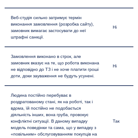
Веб-студія сильно затримує термін
виконання замовлення (розробка сайту),
Ні
замовник вимагає застосувати до неї
штрафні санкції.
Замовлення виконано в строк, але
замовник вказує на те, що робота виконана
Ні
не відповідно до ТЗ і не хоче платити гроші
доти, доки зауваження не будуть усунені.
Людина постійно перебуває в
роздратованому стані, як на роботі, так і
вдома, їй постійно не подобається
діяльність інших, вона груба, провокує
конфліктні ситуації. В даному випадку
Так
модель поведінки та сама, що у випадку з
«повільним» обслуговуванням покупців на