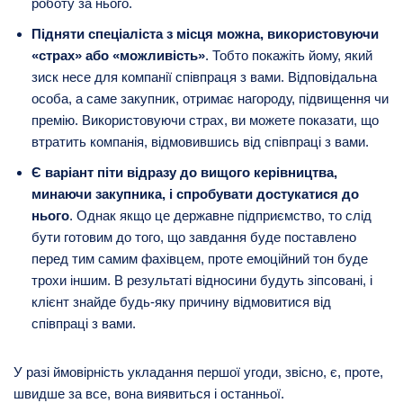
роботу за нього.
Підняти спеціаліста з місця можна, використовуючи
«страх» або «можливість»
. Тобто покажіть йому, який
зиск несе для компанії співпраця з вами. Відповідальна
особа, а саме закупник, отримає нагороду, підвищення чи
премію. Використовуючи страх, ви можете показати, що
втратить компанія, відмовившись від співпраці з вами.
Є варіант піти відразу до вищого керівництва,
минаючи закупника, і спробувати достукатися до
нього
. Однак якщо це державне підприємство, то слід
бути готовим до того, що завдання буде поставлено
перед тим самим фахівцем, проте емоційний тон буде
трохи іншим. В результаті відносини будуть зіпсовані, і
клієнт знайде будь-яку причину відмовитися від
співпраці з вами.
У разі ймовірність укладання першої угоди, звісно, ​​є, проте,
швидше за все, вона виявиться і останньої.