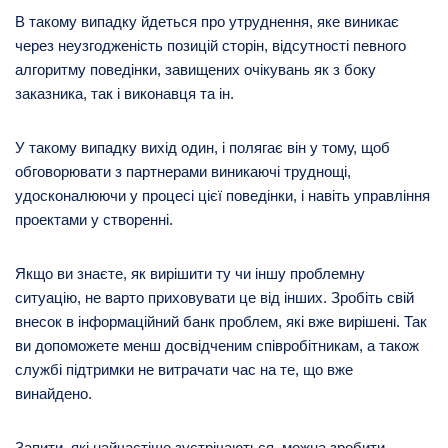
В такому випадку йдеться про утруднення, яке виникає
через неузгодженість позицій сторін, відсутності певного
алгоритму поведінки, завищених очікувань як з боку
заказника, так і виконавця та ін.
У такому випадку вихід один, і полягає він у тому, щоб
обговорювати з партнерами виникаючі труднощі,
удосконалюючи у процесі цієї поведінки, і навіть управління
проектами у створенні.
Якщо ви знаєте, як вирішити ту чи іншу проблемну
ситуацію, не варто приховувати це від інших. Зробіть свій
внесок в інформаційний банк проблем, які вже вирішені. Так
ви допоможете менш досвідченим співробітникам, а також
службі підтримки не витрачати час на те, що вже
винайдено.
Запити, які найчастіше зустрічаються, можна зробити