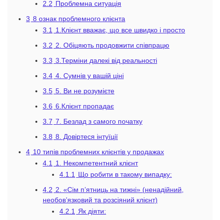
2.2
Проблемна ситуація
3
8 ознак проблемного клієнта
3.1
1.Клієнт вважає, що все швидко і просто
3.2
2. Обіцяють продовжити співпрацю
3.3
3.Терміни далекі від реальності
3.4
4. Сумнів у вашій ціні
3.5
5. Ви не розумієте
3.6
6.Клієнт пропадає
3.7
7. Безлад з самого початку
3.8
8. Довіртеся інтуїції
4
10 типів проблемних клієнтів у продажах
4.1
1. Некомпетентний клієнт
4.1.1
Що робити в такому випадку:
4.2
2. «Сім п’ятниць на тижні» (ненадійний,
необов’язковий та розсіяний клієнт)
4.2.1
Як діяти: