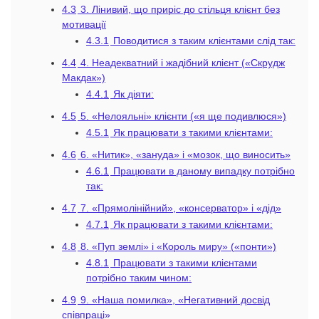
4.3
3. Лінивий, що приріс до стільця клієнт без
мотивації
4.3.1
Поводитися з таким клієнтами слід так:
4.4
4. Неадекватний і жадібний клієнт («Скрудж
Макдак»)
4.4.1
Як діяти:
4.5
5. «Нелояльні» клієнти («я ще подивлюся»)
4.5.1
Як працювати з такими клієнтами:
4.6
6. «Нитик», «зануда» і «мозок, що виносить»
4.6.1
Працювати в даному випадку потрібно
так:
4.7
7. «Прямолінійний», «консерватор» і «дід»
4.7.1
Як працювати з такими клієнтами:
4.8
8. «Пуп землі» і «Король миру» («понти»)
4.8.1
Працювати з такими клієнтами
потрібно таким чином:
4.9
9. «Наша помилка», «Негативний досвід
співпраці»