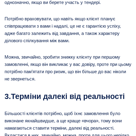
однозначно, якщо ви берете участь у тендері.
Потрібно враховувати, що навіть якщо клієнт планує
співпрацювати з вами і надалі, це не є гарантією успіху,
адже багато залежить від завдання, а також характеру
ділового спілкування між вами.
Можна, звичайно, зробити знижку клієнту при першому
замовленні, якщо він викликає у вас довіру, проте при цьому
потрібно пам’ятати про ризик, що він більше до вас ніколи
не звернеться.
3.Терміни далекі від реальності
Більшості клієнтів потрібно, щоб їхнє замовлення було
виконане якнайшвидше, а ще краще «вчора», тому вони
намагаються ставити терміни, далекі від реальності.
Вкластися в них, звичайно, можна, проте для цього нерідко