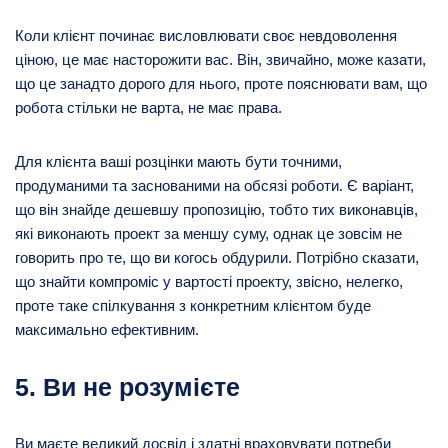
Коли клієнт починає висловлювати своє невдоволення
ціною, це має насторожити вас. Він, звичайно, може казати,
що це занадто дорого для нього, проте пояснювати вам, що
робота стільки не варта, не має права.
Для клієнта ваші розцінки мають бути точними,
продуманими та заснованими на обсязі роботи. Є варіант,
що він знайде дешевшу пропозицію, тобто тих виконавців,
які виконають проект за меншу суму, однак це зовсім не
говорить про те, що ви когось обдурили. Потрібно сказати,
що знайти компроміс у вартості проекту, звісно, ​​нелегко,
проте таке спілкування з конкретним клієнтом буде
максимально ефективним.
5. Ви не розумієте
Ви маєте великий досвід і здатні враховувати потреби