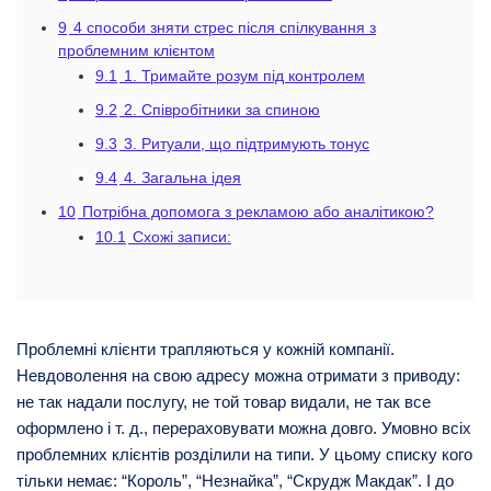
9
4 способи зняти стрес після спілкування з
проблемним клієнтом
9.1
1. Тримайте розум під контролем
9.2
2. Співробітники за спиною
9.3
3. Ритуали, що підтримують тонус
9.4
4. Загальна ідея
10
Потрібна допомога з рекламою або аналітикою?
10.1
Схожі записи:
Проблемні клієнти трапляються у кожній компанії.
Невдоволення на свою адресу можна отримати з приводу:
не так надали послугу, не той товар видали, не так все
оформлено і т. д., перераховувати можна довго. Умовно всіх
проблемних клієнтів розділили на типи. У цьому списку кого
тільки немає: “Король”, “Незнайка”, “Скрудж Макдак”. І до