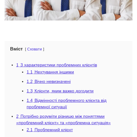
Вміст
Сховати
1
3 характеристики проблемних клієнтів
1.1
Нехтування іншими
1.2
Вічно невизначені
1.3
Клієнти, яким важко догодити
1.4
Відмінності проблемного клієнта від
проблемної ситуації
2
Потрібно розуміти різницю між поняттями
«проблемний клієнт» та «проблемна ситуація»
2.1
Проблемний клієнт