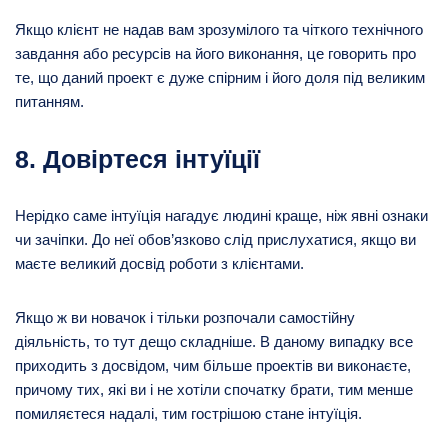
Якщо клієнт не надав вам зрозумілого та чіткого технічного
завдання або ресурсів на його виконання, це говорить про
те, що даний проект є дуже спірним і його доля під великим
питанням.
8. Довіртеся інтуїції
Нерідко саме інтуїція нагадує людині краще, ніж явні ознаки
чи зачіпки. До неї обов’язково слід прислухатися, якщо ви
маєте великий досвід роботи з клієнтами.
Якщо ж ви новачок і тільки розпочали самостійну
діяльність, то тут дещо складніше. В даному випадку все
приходить з досвідом, чим більше проектів ви виконаєте,
причому тих, які ви і не хотіли спочатку брати, тим менше
помиляєтеся надалі, тим гострішою стане інтуїція.