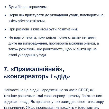
Бути більш терплячим.
Перш ніж приступати до укладання угоди, поговорити на
якісь абстрактні теми.
При розмові із клієнтом бути позитивним.
Не варто чекати, поки клієнт почне ставити питання,
дійте на випередження, проговоріть можливі ризики, а
також розкажіть, що робитимете, щоб їх зняти ще на
етапі укладання угоди.
7. «Прямолінійний»,
«консерватор» і «дід»
Найчастіше це люди, народжені ще за часів СРСР, які
точніше розпочали тоді свою справу, причому багато з них
рядових посад. Як правило, у них завжди є своя точка зору
та принципи. Якщо пропозиція не входить у їхню картину