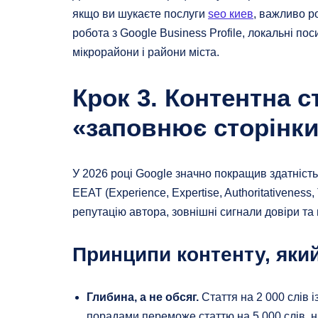
якщо ви шукаєте послуги
seo киев
, важливо р
робота з Google Business Profile, локальні по
мікрорайони і райони міста.
Крок 3. Контентна с
«заповнює сторінк
У 2026 році Google значно покращив здатність
EEAT (Experience, Expertise, Authoritativeness,
репутацію автора, зовнішні сигнали довіри та
Принципи контенту, який
Глибина, а не обсяг.
Стаття на 2 000 слів 
порадами переможе статтю на 5 000 слів, н