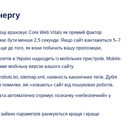
чергу
оці враховує Core Web Vitals як прямий фактор
 має бути менше 2,5 секунди. Якщо сайт вантажиться 5–7
 ще до того, як вони побачать вашу пропозицію.
тів в Україні надходить із мобільних пристроїв. Mobile-
саме мобільну версію вашого сайту.
bots.txt, sitemap.xml, наявність канонічних тегів. Дублі
 помилки, які «ховають» сайт від пошукових роботів.
ата автоматично отримує позначку «небезпечний» у
з зайвих параметрів ранжуються краще і краще