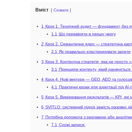
Вміст
Сховати
1
Крок 1. Технічний аудит — фундамент, без я
1.1
Що перевіряти в першу чергу
2
Крок 2. Семантичне ядро — стратегічна кар
2.1
Як правильно кластеризувати запити
3
Крок 3. Контентна стратегія, яка не просто 
3.1
Принципи контенту, який ранжується 
4
Крок 4. Нові вектори — GEO, AEO та голосо
4.1
Практичні кроки для адаптації під AI
5
Крок 5. Вимірювання результатів — KPI, які
6
SVITLO: системний підхід замість разових ді
7
Потрібна допомога з рекламою або аналіти
7.1
Схожі записи: