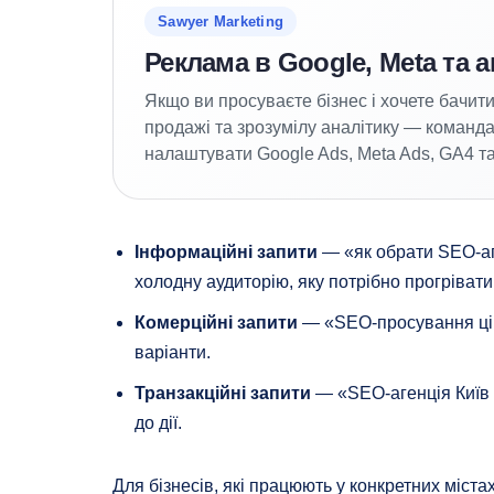
Sawyer Marketing
Реклама в Google, Meta та а
Якщо ви просуваєте бізнес і хочете бачити 
продажі та зрозумілу аналітику — команд
налаштувати Google Ads, Meta Ads, GA4 та
Інформаційні запити
— «як обрати SEO-аг
холодну аудиторію, яку потрібно прогрівати
Комерційні запити
— «SEO-просування цін
варіанти.
Транзакційні запити
— «SEO-агенція Київ 
до дії.
Для бізнесів, які працюють у конкретних міст