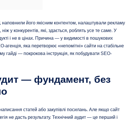
йт, наповнили його якісним контентом, налаштували рекламу
іж у конкурентів, які, здається, роблять усе те саме. У
укті і не в цінах. Причина — у видимості в пошукових
-агенція, яка перетворює «непомітні» сайти на стабільне
ому гайді — покрокова інструкція, як побудувати SEO-
аудит — фундамент, без
но
написання статей або закупівлі посилань. Але якщо сайт
гія не дасть результату. Технічний аудит — це перший і