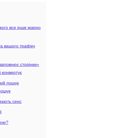
кого все інше марно
та вашого трафіку
«заповнює сторінки»
і конвертує
вий пошук
-пошук
 мають сенс
й
кою?