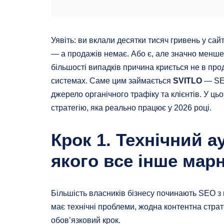
Уявіть: ви вклали десятки тисяч гривень у са
— а продажів немає. Або є, але значно менше, н
більшості випадків причина криється не в прод
системах. Саме цим займається
SVITLO
— SEO
джерело органічного трафіку та клієнтів. У ць
стратегію, яка реально працює у 2026 році.
Крок 1. Технічний 
якого все інше мар
Більшість власників бізнесу починають SEO з 
має технічні проблеми, жодна контентна страте
обов’язковий крок.