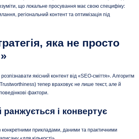
озуміти, що локальне просування має свою специфіку:
силання, регіональний контент та оптимізація під
тратегія, яка не просто
и»
 розпізнавати якісний контент від «SEO-сміття». Алгоритм
 Trustworthiness) тепер враховує не лише текст, але й
 поведінкові фактори.
 ранжується і конвертує
із конкретними прикладами, даними та практичними
аписану «для кількості».