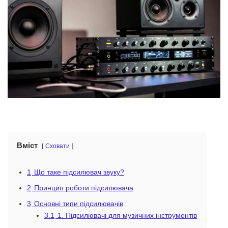
Вміст
Сховати
1
Що таке підсилювач звуку?
2
Принцип роботи підсилювача
3
Основні типи підсилювачів
3.1
1. Підсилювачі для музичних інструментів