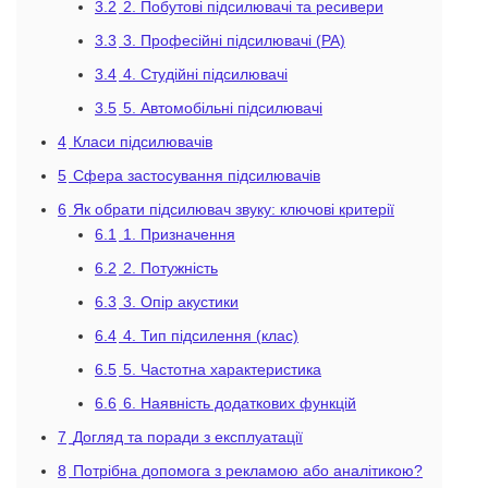
3.2
2. Побутові підсилювачі та ресивери
3.3
3. Професійні підсилювачі (PA)
3.4
4. Студійні підсилювачі
3.5
5. Автомобільні підсилювачі
4
Класи підсилювачів
5
Сфера застосування підсилювачів
6
Як обрати підсилювач звуку: ключові критерії
6.1
1. Призначення
6.2
2. Потужність
6.3
3. Опір акустики
6.4
4. Тип підсилення (клас)
6.5
5. Частотна характеристика
6.6
6. Наявність додаткових функцій
7
Догляд та поради з експлуатації
8
Потрібна допомога з рекламою або аналітикою?