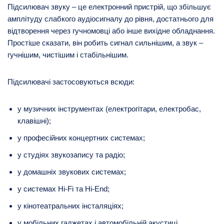
Підсилювач звуку – це електронний пристрій, що збільшує
амплітуду слабкого аудіосигналу до рівня, достатнього для
відтворення через гучномовці або інше вихідне обладнання.
Простіше сказати, він робить сигнал сильнішим, а звук –
гучнішим, чистішим і стабільнішим.
Підсилювачі застосовуються всюди:
у музичних інструментах (електрогітари, електробас,
клавішні);
у професійних концертних системах;
у студіях звукозапису та радіо;
у домашніх звукових системах;
у системах Hi-Fi та Hi-End;
у кінотеатральних інсталяціях;
у мобільних гаджетах і автомобільній акустиці.