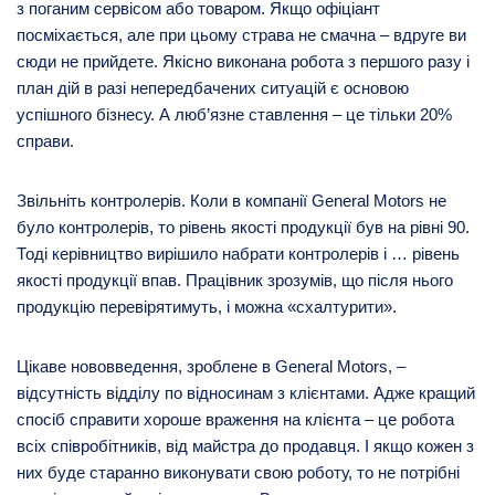
з поганим сервісом або товаром. Якщо офіціант
посміхається, але при цьому страва не смачна – вдруге ви
сюди не прийдете. Якісно виконана робота з першого разу і
план дій в разі непередбачених ситуацій є основою
успішного бізнесу. А люб’язне ставлення – це тільки 20%
справи.
Звільніть контролерів. Коли в компанії General Motors не
було контролерів, то рівень якості продукції був на рівні 90.
Тоді керівництво вирішило набрати контролерів і … рівень
якості продукції впав. Працівник зрозумів, що після нього
продукцію перевірятимуть, і можна «схалтурити».
Цікаве нововведення, зроблене в General Motors, –
відсутність відділу по відносинам з клієнтами. Адже кращий
спосіб справити хороше враження на клієнта – це робота
всіх співробітників, від майстра до продавця. І якщо кожен з
них буде старанно виконувати свою роботу, то не потрібні