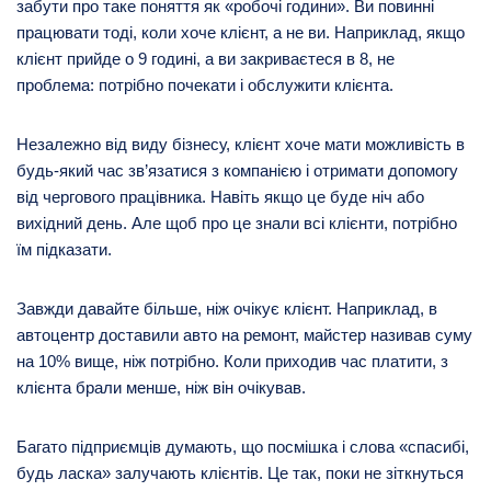
забути про таке поняття як «робочі години». Ви повинні
працювати тоді, коли хоче клієнт, а не ви. Наприклад, якщо
клієнт прийде о 9 годині, а ви закриваєтеся в 8, не
проблема: потрібно почекати і обслужити клієнта.
Незалежно від виду бізнесу, клієнт хоче мати можливість в
будь-який час зв’язатися з компанією і отримати допомогу
від чергового працівника. Навіть якщо це буде ніч або
вихідний день. Але щоб про це знали всі клієнти, потрібно
їм підказати.
Завжди давайте більше, ніж очікує клієнт. Наприклад, в
автоцентр доставили авто на ремонт, майстер називав суму
на 10% вище, ніж потрібно. Коли приходив час платити, з
клієнта брали менше, ніж він очікував.
Багато підприємців думають, що посмішка і слова «спасибі,
будь ласка» залучають клієнтів. Це так, поки не зіткнуться