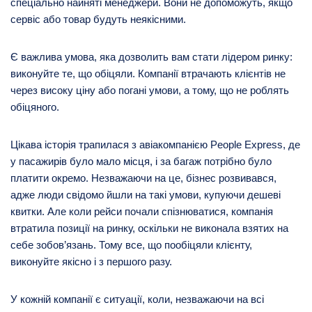
спеціально найняті менеджери. Вони не допоможуть, якщо
сервіс або товар будуть неякісними.
Є важлива умова, яка дозволить вам стати лідером ринку:
виконуйте те, що обіцяли. Компанії втрачають клієнтів не
через високу ціну або погані умови, а тому, що не роблять
обіцяного.
Цікава історія трапилася з авіакомпанією People Express, де
у пасажирів було мало місця, і за багаж потрібно було
платити окремо. Незважаючи на це, бізнес розвивався,
адже люди свідомо йшли на такі умови, купуючи дешеві
квитки. Але коли рейси почали спізнюватися, компанія
втратила позиції на ринку, оскільки не виконала взятих на
себе зобов’язань. Тому все, що пообіцяли клієнту,
виконуйте якісно і з першого разу.
У кожній компанії є ситуації, коли, незважаючи на всі