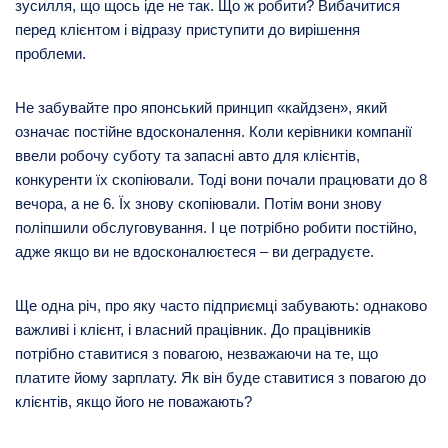
зусилля, що щось іде не так. Що ж робити? Вибачитися
перед клієнтом і відразу приступити до вирішення
проблеми.
Не забувайте про японський принцип «кайдзен», який
означає постійне вдосконалення. Коли керівники компанії
ввели робочу суботу та запасні авто для клієнтів,
конкуренти їх скопіювали. Тоді вони почали працювати до 8
вечора, а не 6. Їх знову скопіювали. Потім вони знову
поліпшили обслуговування. І це потрібно робити постійно,
адже якщо ви не вдосконалюєтеся – ви деградуєте.
Ще одна річ, про яку часто підприємці забувають: однаково
важливі і клієнт, і власний працівник. До працівників
потрібно ставитися з повагою, незважаючи на те, що
платите йому зарплату. Як він буде ставитися з повагою до
клієнтів, якщо його не поважають?