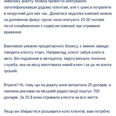
невелику анкету. Можна провести опитування,
зателефонувавши додому клієнтам, але є шанси потрапити
в незручний для них час. Дізнатися недоліки компанії можна
за допомогою фокус-групи: коли опитують 10-20 чоловік
після ознайомлення з сервісом компанії про отримане
враження.
Важливою умовою процвітаючого бізнесу, є вміння завжди
говорити клієнту «так». Наприклад, клієнт забув ключі в
авто. Він подзвонив в автоцентр, звідти виїхала технічна
служба, яка на місці виготовила новий ключ і за це не взяла
грошей.
Втрата? Ні, тому що на дорогу вони витратили 25 доларів, а
хвилина реклами на місцевій радіостанції коштує 700
доларів. За 25 $ вони отримали клієнта на все життя.
Якщо ви збираєтеся розширити коло клієнтів, вам потрібно